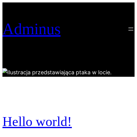
Przejdź
do
treści
Adminus
Hello world!